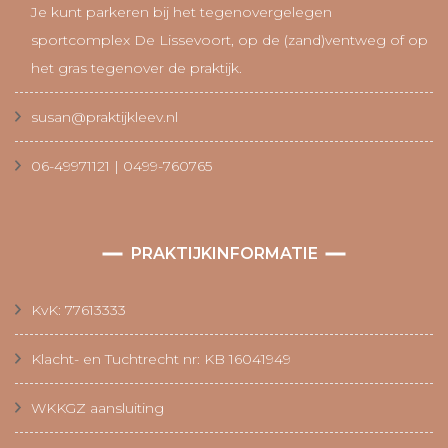
Je kunt parkeren bij het tegenovergelegen
sportcomplex De Lissevoort, op de (zand)ventweg of op
het gras tegenover de praktijk.
susan@praktijkleev.nl
06-49971121 | 0499-760765
PRAKTIJKINFORMATIE
KvK: 77613333
Klacht- en Tuchtrecht nr: KB 16041949
WKKGZ aansluiting