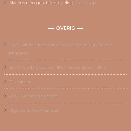
Klachten- en geschillenregeling
CamCoop
OVERIG
BATC: Alternatieve geneeswijzen | 5 natuurgerichte
principes
BGN: Voedingsadvies | BGN Gewichtsconsulent
Disclaimer
AVG | Privacyreglement
Algemene voorwaarden