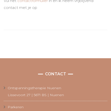
Vul het
contactformulier
in en ik neem vrijblijvend
contact met je op
CONTACT
Ontspanningstherapie Nuenen
Lissevoort 27 | 5671 BS | Nuenen
Parkeren