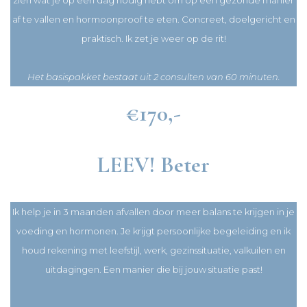
af te vallen en hormoonproof te eten. Concreet, doelgericht en
praktisch. Ik zet je weer op de rit!
Het basispakket bestaat uit 2 consulten van 60 minuten.
€170,-
LEEV! Beter
Ik help je in 3 maanden afvallen door meer balans te krijgen in je
voeding en hormonen. Je krijgt persoonlijke begeleiding en ik
houd rekening met leefstijl, werk, gezinssituatie, valkuilen en
uitdagingen. Een manier die bij jouw situatie past!