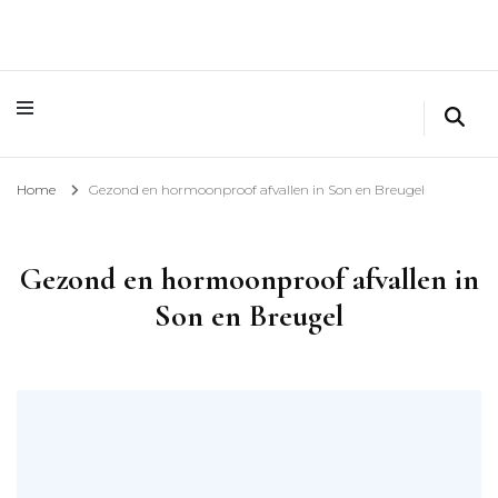
Home
Gezond en hormoonproof afvallen in Son en Breugel
Gezond en hormoonproof afvallen in
Son en Breugel
Gezond en hormoonproof afvallen gecombineerd met gedragsverandering, dat is wat ik
doe!