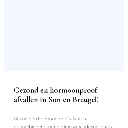
Samen werken we naar een gezonde(re) leefstijl op een manier die bij jou past.
NEEM CONTACT OP
Voeding
Leefstijl
Gezondheid
Hormonen
Gezond en hormoonproof
afvallen in Son en Breugel!
Gezond en hormoonproof afvallen
gecombineerd met gedragsverandering, dat is