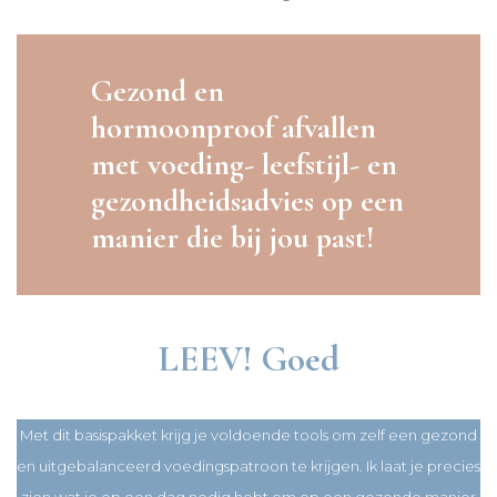
Gezond en
hormoonproof afvallen
met voeding- leefstijl- en
gezondheidsadvies op een
manier die bij jou past!
LEEV! Goed
Met dit basispakket krijg je voldoende tools om zelf een gezond
en uitgebalanceerd voedingspatroon te krijgen. Ik laat je precies
zien wat je op een dag nodig hebt om op een gezonde manier