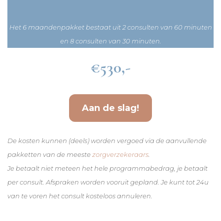
Het 6 maandenpakket bestaat uit 2 consulten van 60 minuten
en 8 consulten van 30 minuten.
€530,-
Aan de slag!
De kosten kunnen (deels) worden vergoed via de aanvullende
pakketten van de meeste
zorgverzekeraars
.
Je betaalt niet meteen het hele programmabedrag, je betaalt
per consult. Afspraken worden vooruit gepland. Je kunt tot 24u
van te voren het consult kosteloos annuleren.