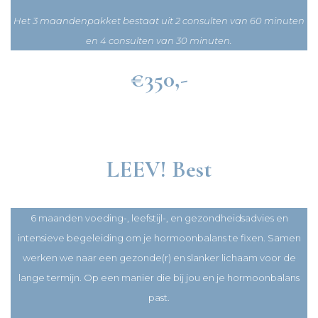
Het 3 maandenpakket bestaat uit 2 consulten van 60 minuten
en 4 consulten van 30 minuten.
€350,-
LEEV! Best
6 maanden voeding-, leefstijl-, en gezondheidsadvies en
intensieve begeleiding om je hormoonbalans te fixen. Samen
werken we naar een gezonde(r) en slanker lichaam voor de
lange termijn. Op een manier die bij jou en je hormoonbalans
past.