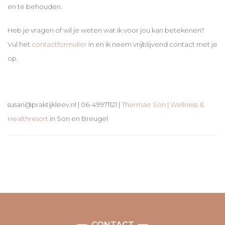
en te behouden.
Heb je vragen of wil je weten wat ik voor jou kan betekenen?
Vul het
contactformulier
in en ik neem vrijblijvend contact met je
op.
susan@praktijkleev.nl | 06-49971121 |
Thermae Son | Wellness &
Healthresort
in Son en Breugel
CONTACT