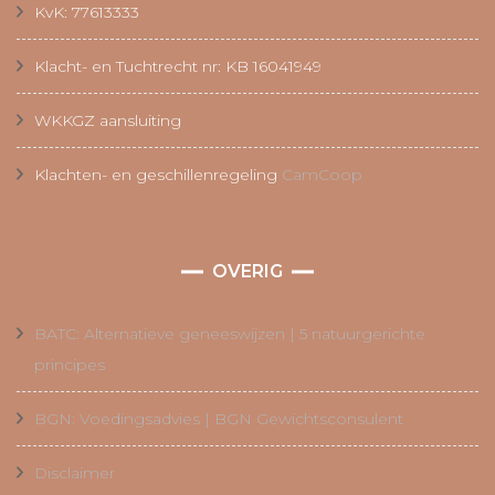
KvK: 77613333
Klacht- en Tuchtrecht nr: KB 16041949
WKKGZ aansluiting
Klachten- en geschillenregeling
CamCoop
OVERIG
BATC: Alternatieve geneeswijzen | 5 natuurgerichte
principes
BGN: Voedingsadvies | BGN Gewichtsconsulent
Disclaimer