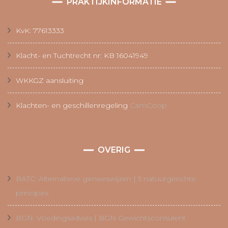
PRAKTIJKINFORMATIE
KvK: 77613333
Klacht- en Tuchtrecht nr: KB 16041949
WKKGZ aansluiting
Klachten- en geschillenregeling
CamCoop
OVERIG
BATC: Alternatieve geneeswijzen | 5 natuurgerichte
principes
BGN: Voedingsadvies | BGN Gewichtsconsulent