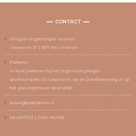
CONTACT
Ontspanningstherapie Nuenen
Lissevoort 27 | 5671 BS | Nuenen
Parkeren
Je kunt parkeren bij het tegenovergelegen
sportcomplex De Lissevoort, op de (zand)ventweg of op
het gras tegenover de praktijk.
susan@praktijkleev.nl
06-49971121 | 0499-760765