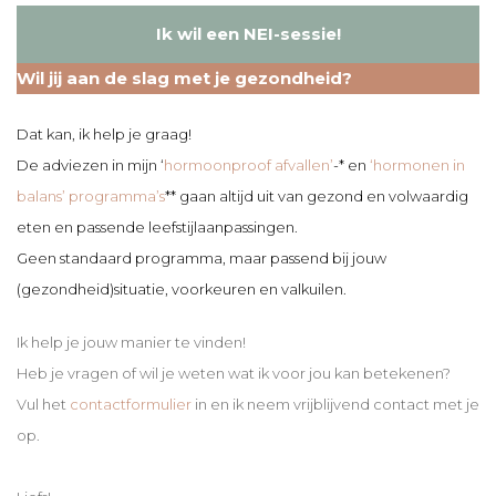
Ik wil een NEI-sessie!
Wil jij aan de slag met je gezondheid?
Dat kan, ik help je graag!
De adviezen in mijn ‘
hormoonproof afvallen’
-* en
‘hormonen in
balans’ programma’s
** gaan altijd uit van gezond en volwaardig
eten en passende leefstijlaanpassingen.
Geen standaard programma, maar passend bij jouw
(gezondheid)situatie, voorkeuren en valkuilen.
Ik help je jouw manier te vinden!
Heb je vragen of wil je weten wat ik voor jou kan betekenen?
Vul het
contactformulier
in en ik neem vrijblijvend contact met je
op.