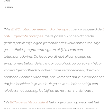
Liefs!
Susan
**
Als
BATC natuurgeneeskundig therapeut
ben ik opgeleid de
5
natuurgerichte principes
toe te passen. Binnen dit brede
gebied pas ik mijn eigen (verschillende) werkvormen toe.
Mijn
gezondheidsprogramma’s gaan altijd uit van een
totaalbenadering. De focus wordt niet alleen gelegd op
symptomen behandelen, maar vooral ook op oorzaken. Waar
komen (gezondheids)klachten zoals vermoeidheid, darm- of
hormoonklachten vandaan, hoe komt het dat je niet fit bent of
dat je niet lekker in je vel zit? Ik ga er van uit dat er altijd een
relatie is met voeding, leefstijl en de rest van het lichaam.
*Als
BGN-gewichtsconsulent
help ik je graag op weg met het
stap-voor-stap verbeteren van je voedingspatroon. Zodat je