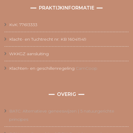
PRAKTIJKINFORMATIE
KvK: 77613333
Klacht- en Tuchtrecht nr: KB 16041949
WKKGZ aansluiting
Klachten- en geschillenregeling
CamCoop
OVERIG
BATC: Alternatieve geneeswijzen | 5 natuurgerichte
principes