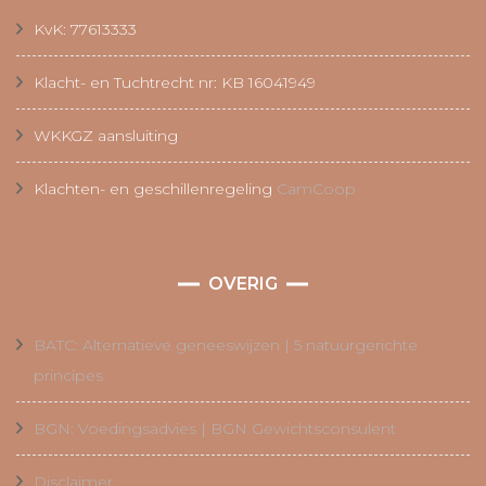
KvK: 77613333
Klacht- en Tuchtrecht nr: KB 16041949
WKKGZ aansluiting
Klachten- en geschillenregeling
CamCoop
OVERIG
BATC: Alternatieve geneeswijzen | 5 natuurgerichte
principes
BGN: Voedingsadvies | BGN Gewichtsconsulent
Disclaimer