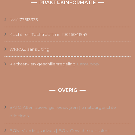
PRAKTIJKINFORMATIE
KvK: 77613333
Klacht- en Tuchtrecht nr: KB 16041949
WKKGZ aansluiting
Klachten- en geschillenregeling
CamCoop
OVERIG
BATC: Alternatieve geneeswijzen | 5 natuurgerichte
principes
BGN: Voedingsadvies | BGN Gewichtsconsulent