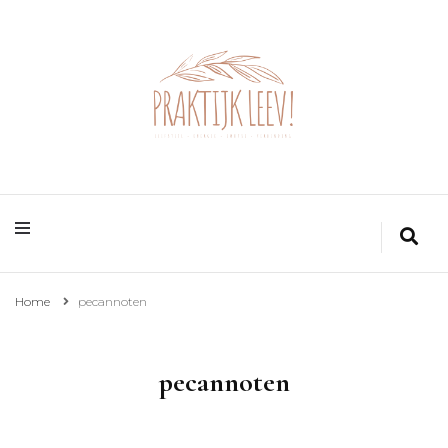
Home
pecannoten
pecannoten