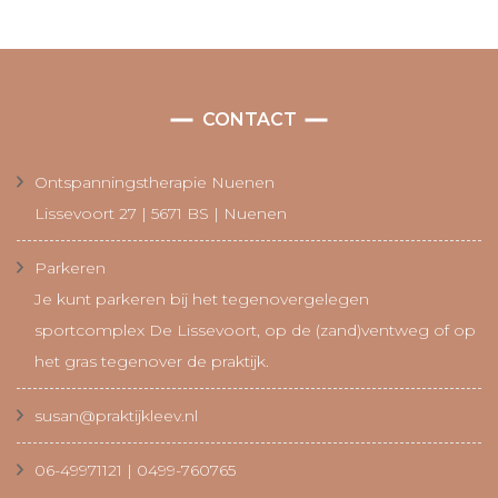
CONTACT
Ontspanningstherapie Nuenen
Lissevoort 27 | 5671 BS | Nuenen
Parkeren
Je kunt parkeren bij het tegenovergelegen
sportcomplex De Lissevoort, op de (zand)ventweg of op
het gras tegenover de praktijk.
susan@praktijkleev.nl
06-49971121 | 0499-760765