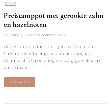
DINER
Preistamppot met gerookte zalm
en hazelnoten
on
by
Susan
Leave a Comment
0
Preistamppot
met
Deze stamppot met prei, gerookte zalm en
gerookte
hazelnoten is heerlijk voor in het voorjaar.
zalm
en
Daarnaast is hij ook nog eens erg gemakkelijk
hazelnoten
om te maken.
Lees verder!