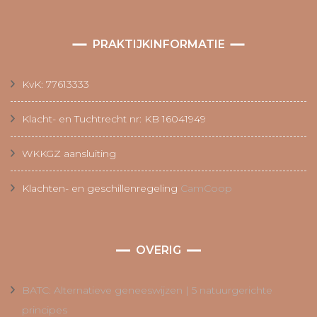
PRAKTIJKINFORMATIE
KvK: 77613333
Klacht- en Tuchtrecht nr: KB 16041949
WKKGZ aansluiting
Klachten- en geschillenregeling
CamCoop
OVERIG
BATC: Alternatieve geneeswijzen | 5 natuurgerichte
principes