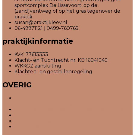
sportcomplex De Lissevoort, op de
(zand)ventweg of op het gras tegenover de
praktijk.
susan@praktijkleev.nl
06-49971121 | 0499-760765
praktijkinformatie
KvK: 77613333
Klacht- en Tuchtrecht nr: KB 16041949
WKKGZ aansluiting
Klachten- en geschillenregeling
CamCoop
OVERIG
BATC: Alternatieve geneeswijzen | 5
natuurgerichte principes
BGN: Voedingsadvies | BGN Gewichtsconsulent
Disclaimer
AVG | Privacyreglement
Algemene voorwaarden