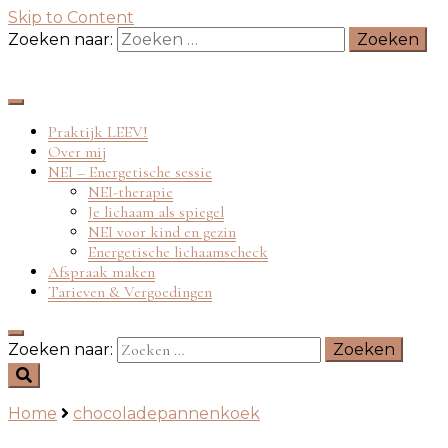
Skip to Content
Zoeken naar:
Praktijk LEEV!
Over mij
NEI – Energetische sessie
NEI-therapie
Je lichaam als spiegel
NEI voor kind en gezin
Energetische lichaamscheck
Afspraak maken
Tarieven & Vergoedingen
Zoeken naar:
Home
chocoladepannenkoek