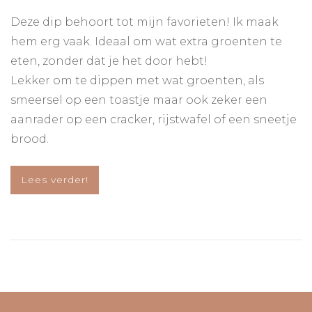
Pompoen-
wortel-
Deze dip behoort tot mijn favorieten! Ik maak
geitenkaasspread
hem erg vaak. Ideaal om wat extra groenten te
eten, zonder dat je het door hebt!
Lekker om te dippen met wat groenten, als
smeersel op een toastje maar ook zeker een
aanrader op een cracker, rijstwafel of een sneetje
brood.
Lees verder!