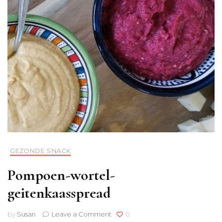
GEZONDE SNACK
Pompoen-wortel-
geitenkaasspread
on
by
Susan
Leave a Comment
0