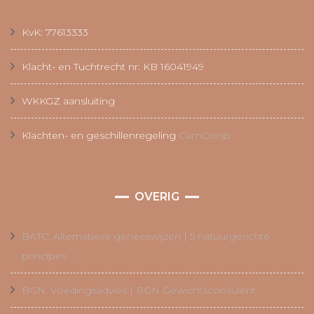
KvK: 77613333
Klacht- en Tuchtrecht nr: KB 16041949
WKKGZ aansluiting
Klachten- en geschillenregeling
CamCoop
OVERIG
BATC: Alternatieve geneeswijzen | 5 natuurgerichte
principes
BGN: Voedingsadvies | BGN Gewichtsconsulent