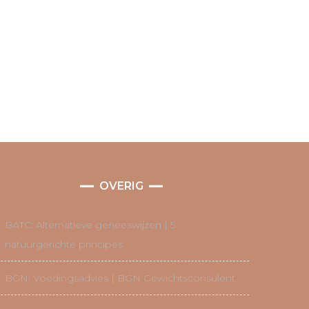
OVERIG
BATC: Alternatieve geneeswijzen | 5
natuurgerichte principes
BGN: Voedingsadvies | BGN Gewichtsconsulent