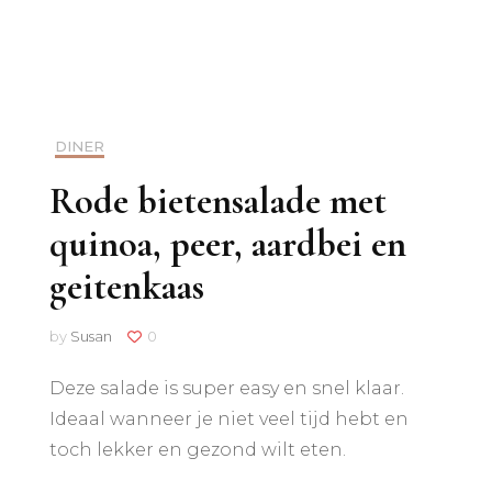
lichaamscheck
DINER
Rode bietensalade met
quinoa, peer, aardbei en
geitenkaas
by
Susan
0
Deze salade is super easy en snel klaar.
Ideaal wanneer je niet veel tijd hebt en
toch lekker en gezond wilt eten.