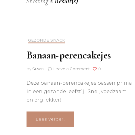
Showing
2 Result(s)
GEZONDE SNACK
Banaan-perencakejes
on
by
Susan
Leave a Comment
0
Banaan-
perencakejes
Deze banaan-perencakejes passen prima
in een gezonde leefstijl. Snel, voedzaam
en erg lekker!
Lees verder!