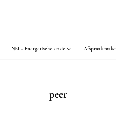
NEI – Energetische sessie
Afspraak make
NEI-therapie
Je lichaam als spiegel
peer
NEI voor kind en gezin
Energetische