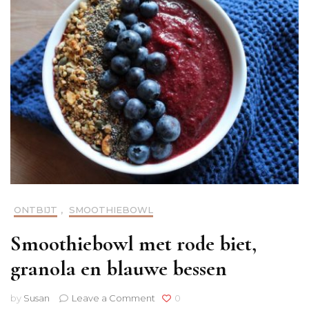
ONTBIJT
,
SMOOTHIEBOWL
Smoothiebowl met rode biet,
granola en blauwe bessen
on
by
Susan
Leave a Comment
0