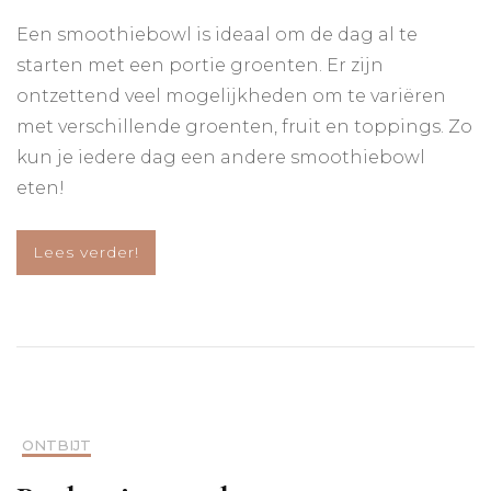
Smoothiebowl
met
Een smoothiebowl is ideaal om de dag al te
rode
starten met een portie groenten. Er zijn
biet,
granola
ontzettend veel mogelijkheden om te variëren
en
met verschillende groenten, fruit en toppings. Zo
blauwe
kun je iedere dag een andere smoothiebowl
bessen
eten!
Lees verder!
ONTBIJT