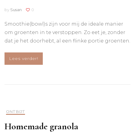
by
Susan
0
Smoothie(bowl)s zijn voor mij de ideale manier
om groenten in te verstoppen. Zo eet je, zonder
dat je het doorhebt, al een flinke portie groenten.
Lees verder!
ONTBIJT
Homemade granola