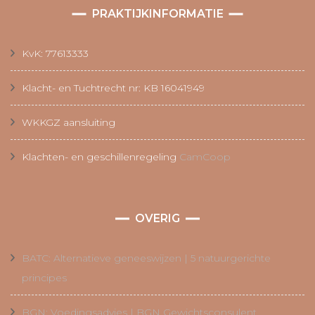
PRAKTIJKINFORMATIE
KvK: 77613333
Klacht- en Tuchtrecht nr: KB 16041949
WKKGZ aansluiting
Klachten- en geschillenregeling
CamCoop
OVERIG
BATC: Alternatieve geneeswijzen | 5 natuurgerichte
principes
BGN: Voedingsadvies | BGN Gewichtsconsulent