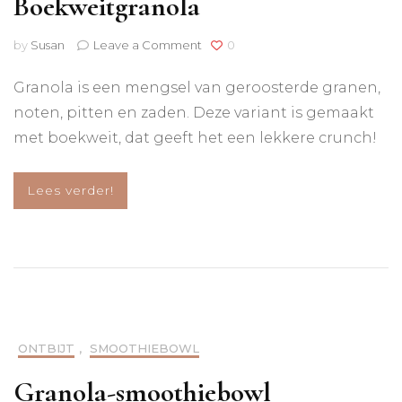
Boekweitgranola
on
by
Susan
Leave a Comment
0
Boekweitgranola
Granola is een mengsel van geroosterde granen,
noten, pitten en zaden. Deze variant is gemaakt
met boekweit, dat geeft het een lekkere crunch!
Lees verder!
ONTBIJT
,
SMOOTHIEBOWL
Granola-smoothiebowl