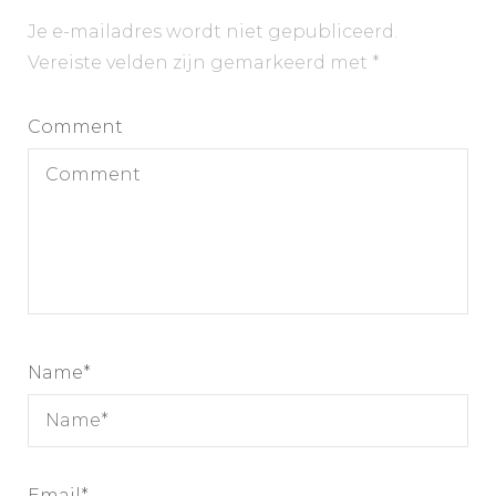
Je e-mailadres wordt niet gepubliceerd.
Vereiste velden zijn gemarkeerd met
*
Comment
Name
*
Email
*