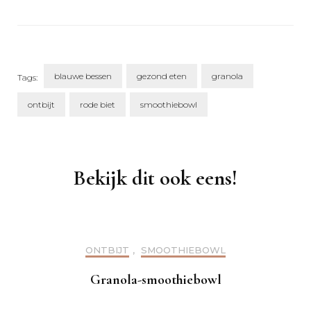
blauwe bessen
gezond eten
granola
Tags:
ontbijt
rode biet
smoothiebowl
Post
Navigation
Bekijk dit ook eens!
ONTBIJT
,
SMOOTHIEBOWL
Granola-smoothiebowl