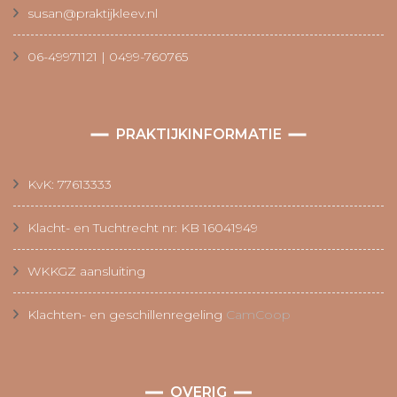
susan@praktijkleev.nl
06-49971121 | 0499-760765
PRAKTIJKINFORMATIE
KvK: 77613333
Klacht- en Tuchtrecht nr: KB 16041949
WKKGZ aansluiting
Klachten- en geschillenregeling
CamCoop
OVERIG