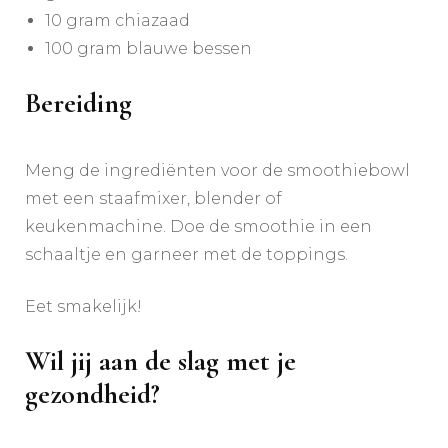
10 gram chiazaad
100 gram blauwe bessen
Bereiding
Meng de ingrediënten voor de smoothiebowl
met een staafmixer, blender of
keukenmachine. Doe de smoothie in een
schaaltje en garneer met de toppings.
Eet smakelijk!
Wil jij aan de slag met je
gezondheid?