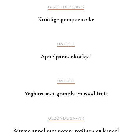
GEZONDE SNACK
Kruidige pompoencake
ONTBIJT
Appelpannenkoekjes
ONTBIJT
Yoghurt met granola en rood fruit
GEZONDE SNACK
Warme appel met noten, rozijnen en kaneel