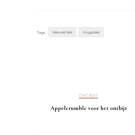
blauwe bes
mugcake
Tags:
Post
Navigation
ONTBIJT
Appelcrumble voor het ontbijt