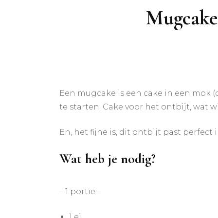
Mugcake 
Een mugcake is een cake in een mok (o
te starten. Cake voor het ontbijt, wat w
En, het fijne is, dit ontbijt past perfe
Wat heb je nodig?
– 1 portie –
1 ei