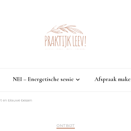
NEI – Energetische sessie
Afspraak make
 en blauwe bessen
NEI-therapie
Je lichaam als spiegel
ONTBIJT