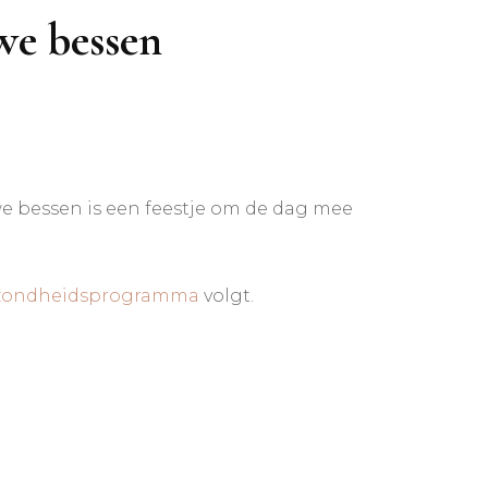
we bessen
we bessen is een feestje om de dag mee
ezondheidsprogramma
volgt.