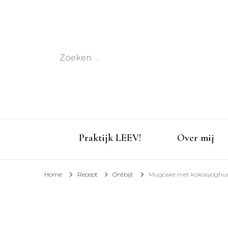
Zoeken
naar:
Praktijk LEEV!
Over mij
Home
Recept
Ontbijt
Mugcake met kokosyoghurt