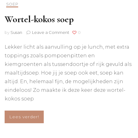
SOEP
Wortel-kokos soep
on
by
Susan
Leave a Comment
0
Wortel-
kokos
Lekker licht als aanvulling op je lunch, met extra
soep
toppings zoals pompoenpitten en
kiemgroenten als tussendoortje of rijk gevuld als
maaltijdsoep. Hoe jij je soep ook eet, soep kan
altijd. En, helemaal fijn, de mogelijkheden zijn
eindeloos! Zo maakte ik deze keer deze wortel-
kokos soep
Lees verder!