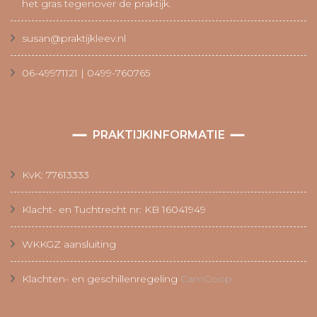
het gras tegenover de praktijk.
susan@praktijkleev.nl
06-49971121 | 0499-760765
PRAKTIJKINFORMATIE
KvK: 77613333
Klacht- en Tuchtrecht nr: KB 16041949
WKKGZ aansluiting
Klachten- en geschillenregeling
CamCoop