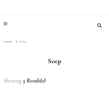
Home
Soep
Soep
Showing
5 Result(s)