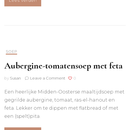
Lees verder!
SOEP
Aubergine-tomatensoep met feta
on
by
Susan
Leave a Comment
0
Aubergine-
tomatensoep
Een heerlijke Midden-Oosterse maaltijdsoep met
met
gegrilde aubergine, tomaat, ras-el-hanout en
feta
feta. Lekker om te dippen met flatbread of met
een (spelt)pita.