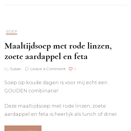
SOEP
Maaltijdsoep met rode linzen,
zoete aardappel en feta
on
by
Susan
Leave a Comment
0
Maaltijdsoep
met
Soep op koude dagen is voor mij echt een
rode
GOUDEN combinatie!
linzen,
zoete
aardappel
Deze maaltijdsoep met rode linzen, zoete
en
aardappel en feta is heerlijk als lunch of diner.
feta