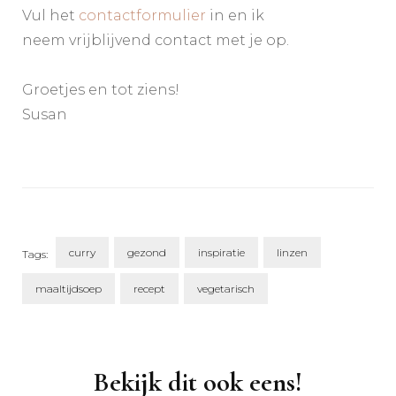
Vul het
contactformulier
in en ik
neem vrijblijvend contact met je op.
Groetjes en tot ziens!
Susan
curry
gezond
inspiratie
linzen
Tags:
maaltijdsoep
recept
vegetarisch
Post
Navigation
Bekijk dit ook eens!