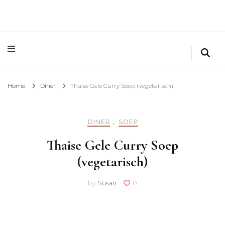
Home
Diner
Thaise Gele Curry Soep (vegetarisch)
DINER
,
SOEP
Thaise Gele Curry Soep
(vegetarisch)
by
Susan
0