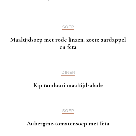
SOEP
Maaltijdsoep met rode linzen, zoete aardappel
en feta
DINER
Kip tandoori maaltijdsalade
SOEP
Aubergine-tomatensoep met feta