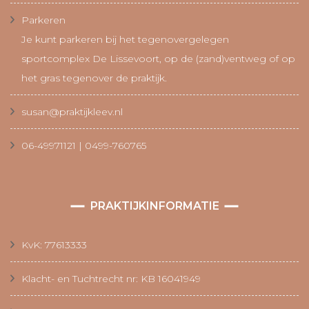
Parkeren
Je kunt parkeren bij het tegenovergelegen
sportcomplex De Lissevoort, op de (zand)ventweg of op
het gras tegenover de praktijk.
susan@praktijkleev.nl
06-49971121 | 0499-760765
PRAKTIJKINFORMATIE
KvK: 77613333
Klacht- en Tuchtrecht nr: KB 16041949