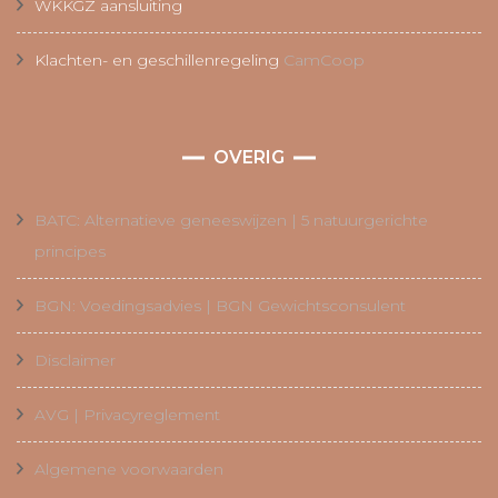
WKKGZ aansluiting
Klachten- en geschillenregeling
CamCoop
OVERIG
BATC: Alternatieve geneeswijzen | 5 natuurgerichte
principes
BGN: Voedingsadvies | BGN Gewichtsconsulent
Disclaimer
AVG | Privacyreglement
Algemene voorwaarden