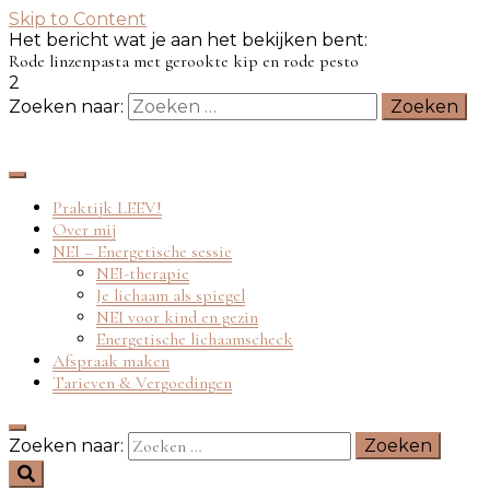
Skip to Content
Het bericht wat je aan het bekijken bent:
Rode linzenpasta met gerookte kip en rode pesto
2
Zoeken naar:
Praktijk LEEV!
Over mij
NEI – Energetische sessie
NEI-therapie
Je lichaam als spiegel
NEI voor kind en gezin
Energetische lichaamscheck
Afspraak maken
Tarieven & Vergoedingen
Zoeken naar: