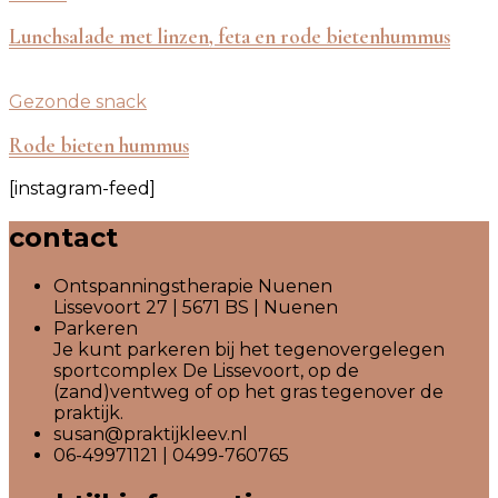
Lunchsalade met linzen, feta en rode bietenhummus
Gezonde snack
Rode bieten hummus
[instagram-feed]
contact
Ontspanningstherapie Nuenen
Lissevoort 27 | 5671 BS | Nuenen
Parkeren
Je kunt parkeren bij het tegenovergelegen
sportcomplex De Lissevoort, op de
(zand)ventweg of op het gras tegenover de
praktijk.
susan@praktijkleev.nl
06-49971121 | 0499-760765