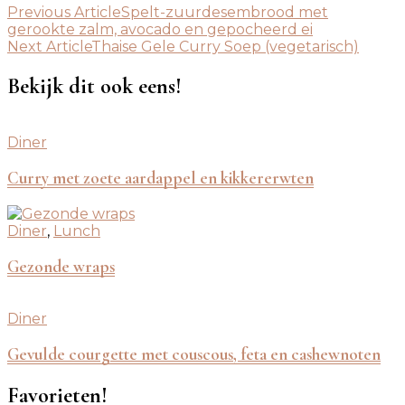
Previous Article
Spelt-zuurdesembrood met
gerookte zalm, avocado en gepocheerd ei
Next Article
Thaise Gele Curry Soep (vegetarisch)
Bekijk dit ook eens!
Diner
Curry met zoete aardappel en kikkererwten
Diner
,
Lunch
Gezonde wraps
Diner
Gevulde courgette met couscous, feta en cashewnoten
Favorieten!