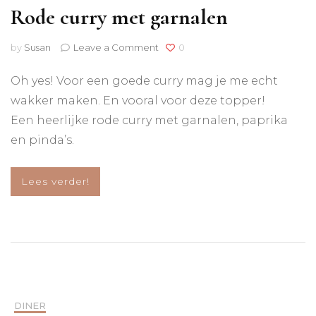
Rode curry met garnalen
on
by
Susan
Leave a Comment
0
Rode
curry
Oh yes! Voor een goede curry mag je me echt
met
wakker maken. En vooral voor deze topper!
garnalen
Een heerlijke rode curry met garnalen, paprika
en pinda’s.
Lees verder!
DINER