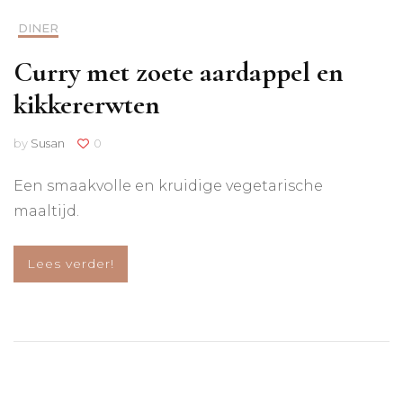
DINER
Curry met zoete aardappel en
kikkererwten
by
Susan
0
Een smaakvolle en kruidige vegetarische
maaltijd.
Lees verder!