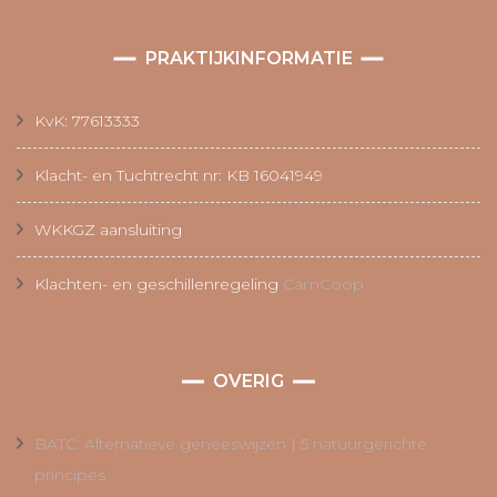
PRAKTIJKINFORMATIE
KvK: 77613333
Klacht- en Tuchtrecht nr: KB 16041949
WKKGZ aansluiting
Klachten- en geschillenregeling
CamCoop
OVERIG
BATC: Alternatieve geneeswijzen | 5 natuurgerichte
principes