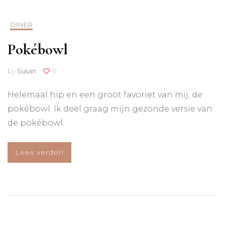
DINER
Pokébowl
by
Susan
0
Helemaal hip en een groot favoriet van mij; de
pokébowl. Ik deel graag mijn gezonde versie van
de pokébowl.
Lees verder!