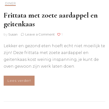
DINER
Frittata met zoete aardappel en
geitenkaas
on
by
Susan
Leave a Comment
1
Frittata
met
Lekker en gezond eten hoeft echt niet moeilijk te
zoete
zijn! Deze frittata met zoete aardappel en
aardappel
en
geitenkaas kost weinig inspanning, je kunt de
geitenkaas
oven gewoon zijn werk laten doen.
Lees verder!