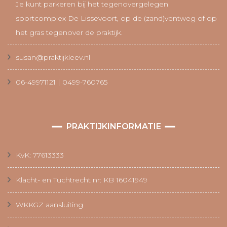
Je kunt parkeren bij het tegenovergelegen
sportcomplex De Lissevoort, op de (zand)ventweg of op
het gras tegenover de praktijk.
susan@praktijkleev.nl
06-49971121 | 0499-760765
PRAKTIJKINFORMATIE
KvK: 77613333
Klacht- en Tuchtrecht nr: KB 16041949
WKKGZ aansluiting