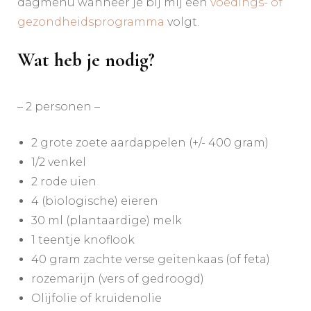
dagmenu wanneer je bij mij een
voedings- of
gezondheidsprogramma
volgt.
Wat heb je nodig?
– 2 personen –
2 grote zoete aardappelen (+/- 400 gram)
1/2 venkel
2 rode uien
4 (biologische) eieren
30 ml (plantaardige) melk
1 teentje knoflook
40 gram zachte verse geitenkaas (of feta)
rozemarijn (vers of gedroogd)
Olijfolie of kruidenolie