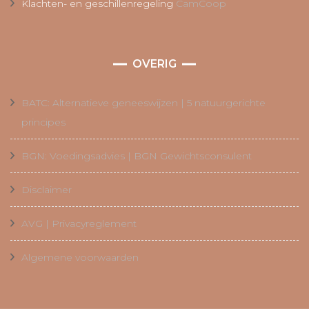
Klachten- en geschillenregeling
CamCoop
OVERIG
BATC: Alternatieve geneeswijzen | 5 natuurgerichte
principes
BGN: Voedingsadvies | BGN Gewichtsconsulent
Disclaimer
AVG | Privacyreglement
Algemene voorwaarden