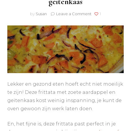
geitenkaas
on
by
Susan
Leave a Comment
1
Frittata
met
zoete
aardappel
en
geitenkaas
Lekker en gezond eten hoeft echt niet moeilijk
te zijn! Deze frittata met zoete aardappel en
geitenkaas kost weinig inspanning, je kunt de
oven gewoon zijn werk laten doen.
En, het fijne is, deze frittata past perfect in je