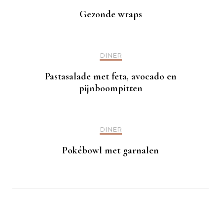
Gezonde wraps
DINER
Pastasalade met feta, avocado en
pijnboompitten
DINER
Pokébowl met garnalen