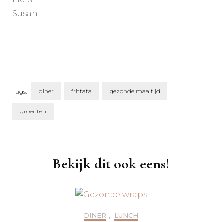
Susan
diner
frittata
gezonde maaltijd
Tags:
groenten
Post
Navigation
Bekijk dit ook eens!
DINER
,
LUNCH