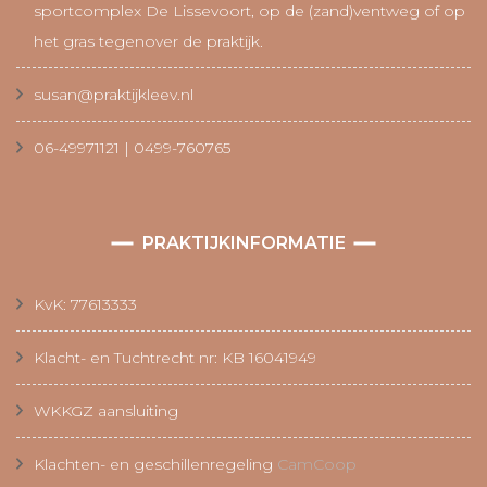
sportcomplex De Lissevoort, op de (zand)ventweg of op
het gras tegenover de praktijk.
susan@praktijkleev.nl
06-49971121 | 0499-760765
PRAKTIJKINFORMATIE
KvK: 77613333
Klacht- en Tuchtrecht nr: KB 16041949
WKKGZ aansluiting
Klachten- en geschillenregeling
CamCoop