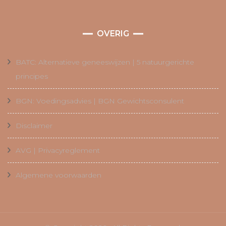
OVERIG
BATC: Alternatieve geneeswijzen | 5 natuurgerichte
principes
BGN: Voedingsadvies | BGN Gewichtsconsulent
Disclaimer
AVG | Privacyreglement
Algemene voorwaarden