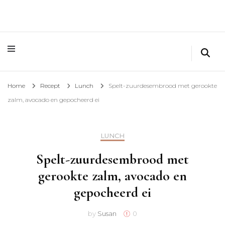
Home
Recept
Lunch
Spelt-zuurdesembrood met gerookte
zalm, avocado en gepocheerd ei
LUNCH
Spelt-zuurdesembrood met
gerookte zalm, avocado en
gepocheerd ei
by
Susan
0