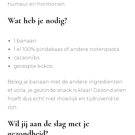
humeur en hormonen.
Wat heb je nodig?
1 banaan
1 el 100% pindakaas of andere notenpasta
cacaonibs
geraspte kokos
Beleg je banaan met de andere ingrediënten
et voila; je gezonde snack is klaar! Gezond eten
hoeft dus echt niet moeilijk en tijdrovend te
zijn.
Wil jij aan de slag met je
gezondheid?