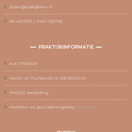
susan@praktijkleev.nl
06-49971121 | 0499-760765
PRAKTIJKINFORMATIE
KvK: 77613333
Klacht- en Tuchtrecht nr: KB 16041949
WKKGZ aansluiting
Klachten- en geschillenregeling
CamCoop