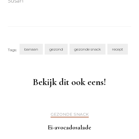
Susan
banaan
gezond
gezonde snack
recept
Tags:
Post
Navigation
Bekijk dit ook eens!
GEZONDE SNACK
Ei-avocadosalade