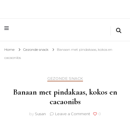
Home
Gezonde snack
Banaan met pindakaas, kokos en
cacaonibs
GEZONDE SNACK
Banaan met pindakaas, kokos en
cacaonibs
on
by
Susan
Leave a Comment
0
Banaan
met