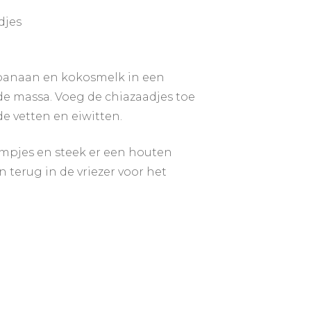
djes
 banaan en kokosmelk in een
de massa. Voeg de chiazaadjes toe
e vetten en eiwitten.
ormpjes en steek er een houten
n terug in de vriezer voor het