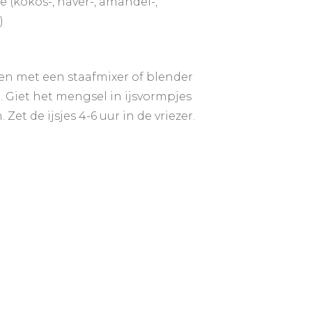
e (kokos-, haver-, amandel-,
)
en met een staafmixer of blender
. Giet het mengsel in ijsvormpjes
. Zet de ijsjes 4-6 uur in de vriezer.