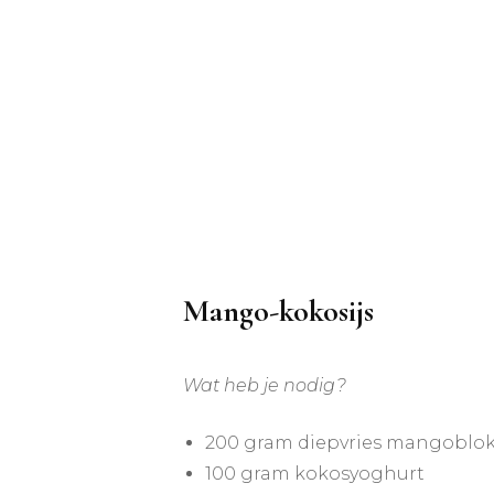
Mango-kokosijs
Wat heb je nodig?
200 gram diepvries mangoblok
100 gram kokosyoghurt