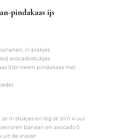
n-pindakaas ijs
bananen, in plakjes
ies) avocadostukjes
aas (tip! neem pindakaas met
oeder
ze in stukjes en leg ze zo’n 4 uur
e bevroren banaan en avocado 5
uit de vriezer.