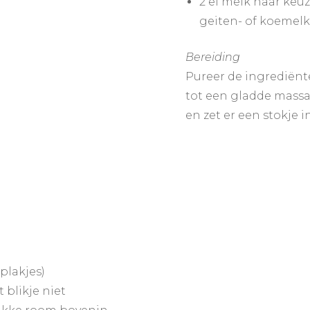
2 el melk naar keuz
geiten- of koemelk
Bereiding
Pureer de ingrediënt
tot een gladde massa
en zet er een stokje in
plakjes)
 blikje niet