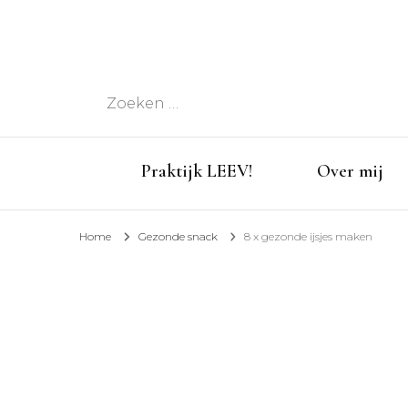
Zoeken
naar:
Praktijk LEEV!
Over mij
Home
Gezonde snack
8 x gezonde ijsjes maken