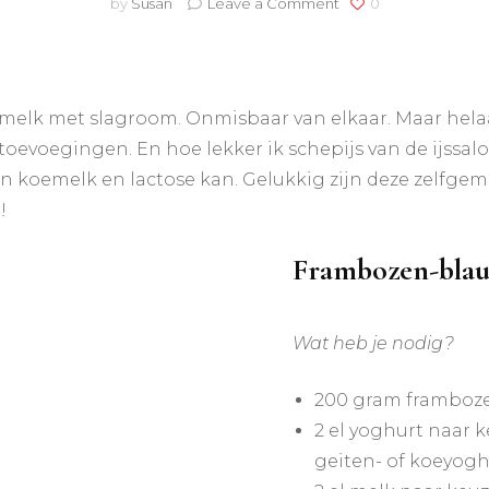
on
lichaamscheck
by
Susan
Leave a Comment
0
8
x
gezonde
ijsjes
maken
melk met slagroom. Onmisbaar van elkaar. Maar helaas
evoegingen. En hoe lekker ik schepijs van de ijssalon
en koemelk en lactose kan. Gelukkig zijn deze zelfgem
!
Frambozen-blau
Wat heb je nodig?
200 gram framboz
2 el yoghurt naar k
geiten- of koeyogh