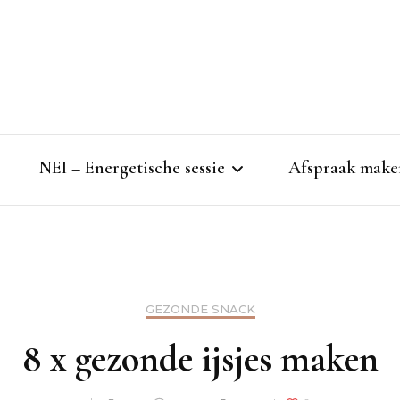
NEI – Energetische sessie
Afspraak make
NEI-therapie
Je lichaam als spiegel
GEZONDE SNACK
NEI voor kind en gezin
8 x gezonde ijsjes maken
Energetische