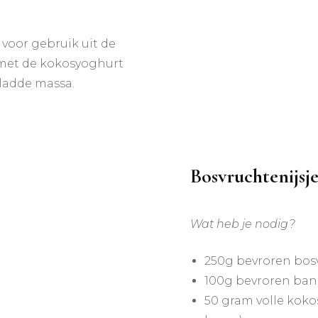
voor gebruik uit de
 met de kokosyoghurt
ladde massa.
Bosvruchtenijsje
Wat heb je nodig?
250g bevroren bos
100g bevroren ba
50 gram volle koko