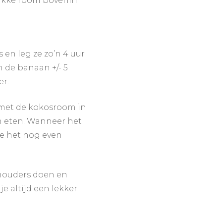
 dikke room bovenin
s en leg ze zo’n 4 uur
n de banaan +/- 5
er.
 met de kokosroom in
en eten. Wanneer het
 je het nog even
rmhouders doen en
je altijd een lekker