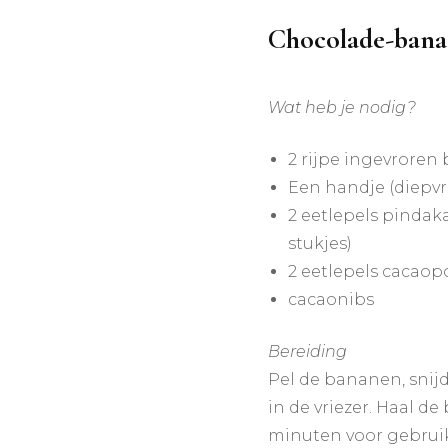
Chocolade-banaa
Wat heb je nodig?
2 rijpe ingevroren 
Een handje (diepvr
2 eetlepels pindak
stukjes)
2 eetlepels cacaop
cacaonibs
Bereiding
Pel de bananen, snijd 
in de vriezer. Haal d
minuten voor gebruik 