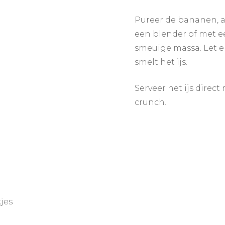
Pureer de bananen, a
een blender of met ee
smeuïge massa. Let er
smelt het ijs.
Serveer het ijs direc
crunch.
jes