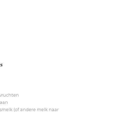
s
vruchten
naan
smelk (of andere melk naar