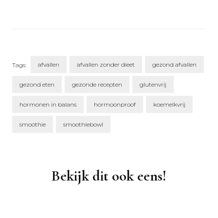
afvallen
afvallen zonder dieet
gezond afvallen
Tags:
gezond eten
gezonde recepten
glutenvrij
hormonen in balans
hormoonproof
koemelkvrij
smoothie
smoothiebowl
Post
Navigation
Bekijk dit ook eens!