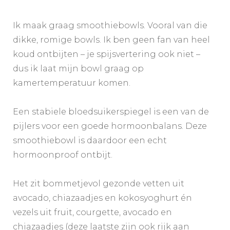
aardbei,
framboos
en
Ik maak graag smoothiebowls. Vooral van die
chiazaad
dikke, romige bowls. Ik ben geen fan van heel
koud ontbijten – je spijsvertering ook niet –
dus ik laat mijn bowl graag op
kamertemperatuur komen. ​​​​​​​​
Een stabiele bloedsuikerspiegel is een van de
pijlers voor een goede hormoonbalans. Deze
smoothiebowl is daardoor een echt
hormoonproof ontbijt. ​​​​​​​​
Het zit bommetjevol gezonde vetten uit
avocado, chiazaadjes en kokosyoghurt én
vezels uit fruit, courgette, avocado en
chiazaadjes (deze laatste zijn ook rijk aan