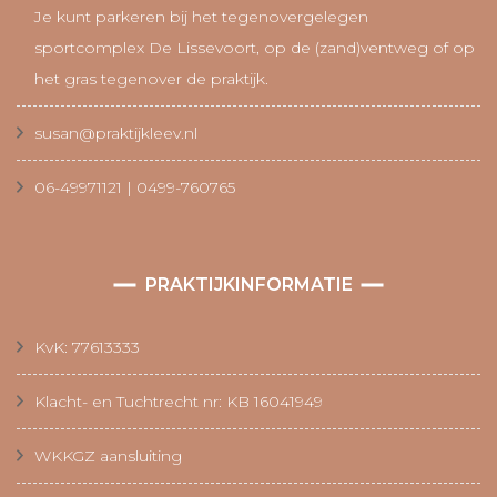
Je kunt parkeren bij het tegenovergelegen
sportcomplex De Lissevoort, op de (zand)ventweg of op
het gras tegenover de praktijk.
susan@praktijkleev.nl
06-49971121 | 0499-760765
PRAKTIJKINFORMATIE
KvK: 77613333
Klacht- en Tuchtrecht nr: KB 16041949
WKKGZ aansluiting