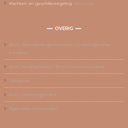
Klachten- en geschillenregeling
CamCoop
OVERIG
BATC: Alternatieve geneeswijzen | 5 natuurgerichte
principes
BGN: Voedingsadvies | BGN Gewichtsconsulent
Disclaimer
AVG | Privacyreglement
Algemene voorwaarden