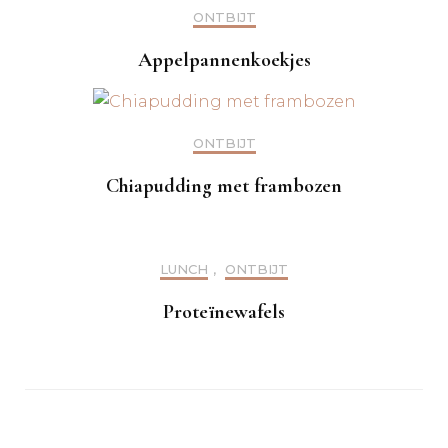
ONTBIJT
Appelpannenkoekjes
ONTBIJT
Chiapudding met frambozen
LUNCH
,
ONTBIJT
Proteïnewafels