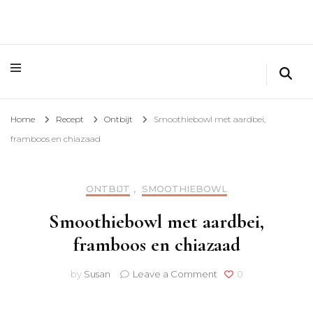
Home
Recept
Ontbijt
Smoothiebowl met aardbei,
framboos en chiazaad
ONTBIJT
,
SMOOTHIEBOWL
Smoothiebowl met aardbei,
framboos en chiazaad
on
by
Susan
Leave a Comment
0
Smoothiebowl
met